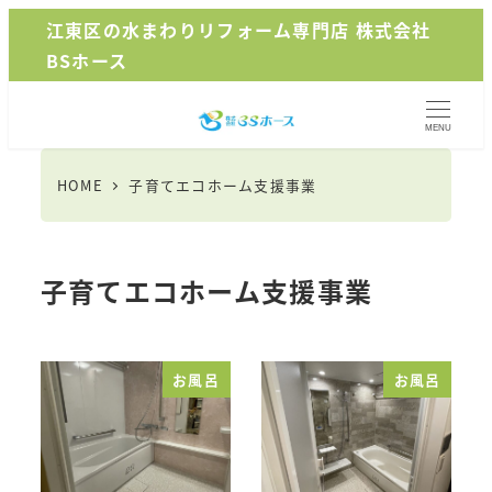
メ
江東区の水まわりリフォーム専門店 株式会社
イ
BSホース
ン
コ
MENU
ン
テ
HOME
子育てエコホーム支援事業
ン
ツ
へ
子育てエコホーム支援事業
移
動
お風呂
お風呂