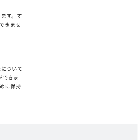
します。す
できませ
たについて
ができま
めに保持