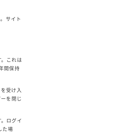
ん。サイト
す。これは
1年間保持
 を受け入
ザーを閉じ
す。ログイ
した場