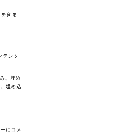
タを含ま
ンテンツ
込み、埋め
合、埋め込
ューにコメ