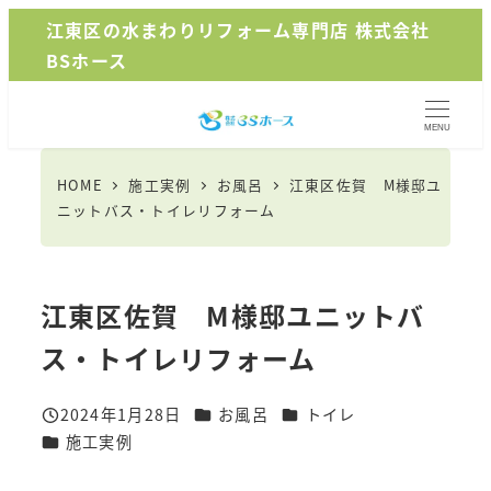
メ
江東区の水まわりリフォーム専門店 株式会社
イ
BSホース
ン
コ
MENU
ン
テ
HOME
施工実例
お風呂
江東区佐賀 M様邸ユ
ン
ニットバス・トイレリフォーム
ツ
へ
移
江東区佐賀 M様邸ユニットバ
動
ス・トイレリフォーム
カテゴリー
カテゴリー
2024年1月28日
お風呂
トイレ
投稿日
カテゴリー
施工実例