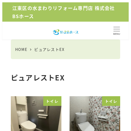
メ
江東区の水まわりリフォーム専門店 株式会社
イ
BSホース
ン
コ
MENU
ン
テ
HOME
ピュアレストEX
ン
ツ
へ
ピュアレストEX
移
動
トイレ
トイレ