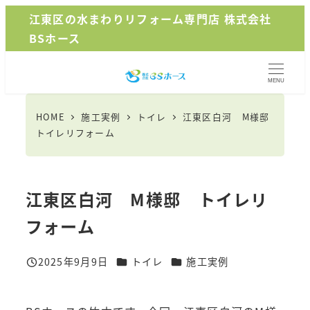
メ
江東区の水まわりリフォーム専門店 株式会社
イ
BSホース
ン
コ
MENU
ン
テ
HOME
施工実例
トイレ
江東区白河 M様邸
ン
トイレリフォーム
ツ
へ
移
江東区白河 M様邸 トイレリ
動
フォーム
カテゴリー
カテゴリー
2025年9月9日
トイレ
施工実例
投稿日