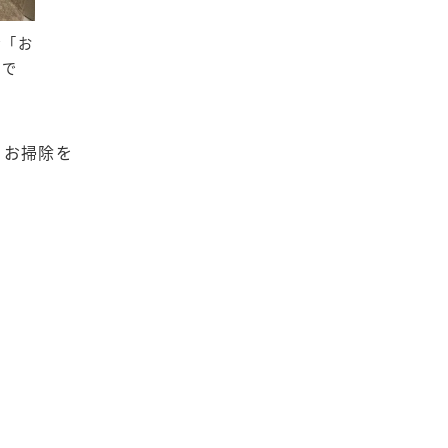
な「お
」で
。お掃除を