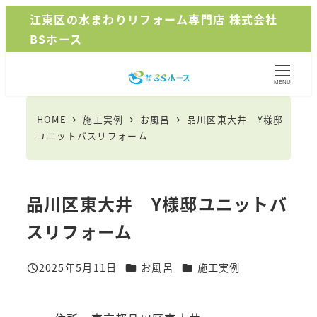
メ
江東区の水まわりリフォーム専門店 株式会社
イ
BSホース
ン
コ
MENU
ン
テ
HOME
施工実例
お風呂
品川区東大井 Y様邸
ン
ユニットバスリフォーム
ツ
へ
移
品川区東大井 Y様邸ユニットバ
動
スリフォーム
カテゴリー
カテゴリー
2025年5月11日
お風呂
施工実例
投稿日