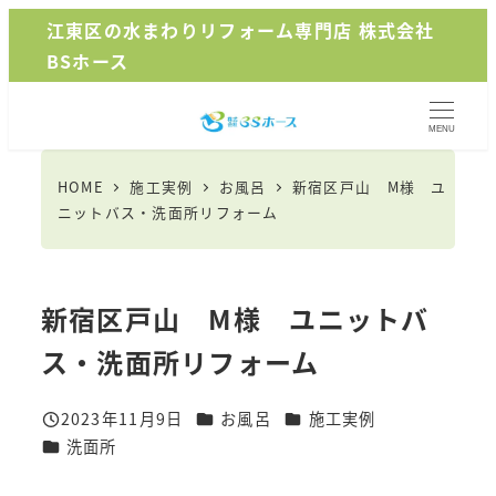
メ
江東区の水まわりリフォーム専門店 株式会社
イ
BSホース
ン
コ
MENU
ン
テ
HOME
施工実例
お風呂
新宿区戸山 M様 ユ
ン
ニットバス・洗面所リフォーム
ツ
へ
移
新宿区戸山 M様 ユニットバ
動
ス・洗面所リフォーム
カテゴリー
カテゴリー
2023年11月9日
お風呂
施工実例
投稿日
カテゴリー
洗面所