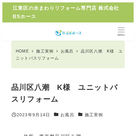
メ
江東区の水まわりリフォーム専門店 株式会社
イ
BSホース
ン
コ
MENU
ン
テ
HOME
施工実例
お風呂
品川区八潮 K様 ユ
ン
ニットバスリフォーム
ツ
へ
移
品川区八潮 K様 ユニットバ
動
スリフォーム
カテゴリー
カテゴリー
2023年9月14日
お風呂
施工実例
投稿日