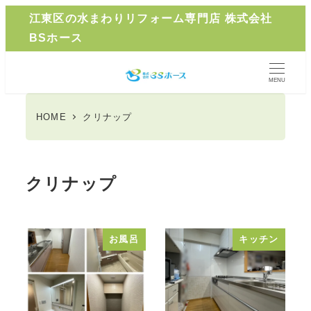
メ
江東区の水まわりリフォーム専門店 株式会社
イ
BSホース
ン
コ
MENU
ン
テ
HOME
クリナップ
ン
ツ
へ
クリナップ
移
動
お風呂
キッチン